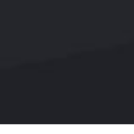
列使用视频
?
网站栏目
关于我们
产品中心
新闻动态
招商加盟
联系我们
邮箱订阅