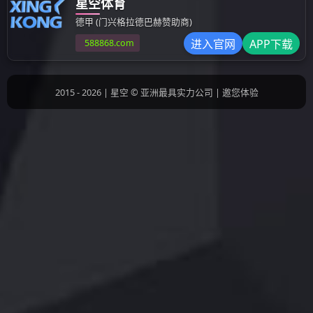
完美体育在线登录入口-（中国）官方网站成立于2001年
11月13日，注册资本300万元，公司地处北京市房山区琉璃河
镇路村的南白路口，占地约7.8亩，是一家致力于高分子医用
材料制品和现代医疗电子设备的研制开发并集生产、销售和服
务于一体的现代化高新技术民营企业。公司集中了一批锐意进
取、勇于创新的科技人才和管理人才，技术力量雄厚，经济实