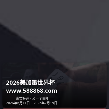
产品详情
产品咨询
产品详情
产品咨询
完美体育在线登录入口-（中
完美体育在线登录入口-（中
国）官方网站SL-3W-
国）官方网站SL-3A-330/530
510/520/820/1020
产品详情
产品咨询
产品详情
产品咨询
简易呼吸器【复苏器】系列
TF5000@医用空气压缩机