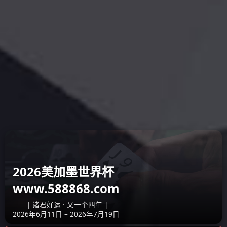
产品详情
产品咨询
产品详情
产品咨询
完美体育在线登录入口-（中
完美体育在线登录入口-（中
国）官方网站SL-3W-
国）官方网站SL-3A-330/530
510/520/820/1020
产品详情
产品咨询
产品详情
产品咨询
简易呼吸器【复苏器】系列
TF5000@医用空气压缩机