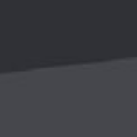
语言选择:
网站导航
Toggl
navig
888
产品分类