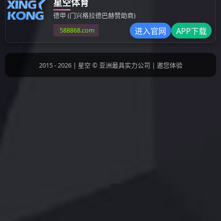
完美体育在线登录入口-（中国）官方网站成立于2001年
11月13日，注册资本300万元，公司地处北京市房山区琉璃河
镇路村的南白路口，占地约7.8亩，是一家致力于高分子医用
材料制品和现代医疗电子设备的研制开发并集生产、销售和服
务于一体的现代化高新技术民营企业。公司集中了一批锐意进
取、勇于创新的科技人才和管理人才，技术力量雄厚，经济实