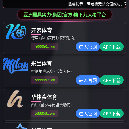
产品详情
产品咨询
产品详情
产品咨询
TF6000系列空氧混合器
医用压缩式雾化器SL-A-02
关于我们