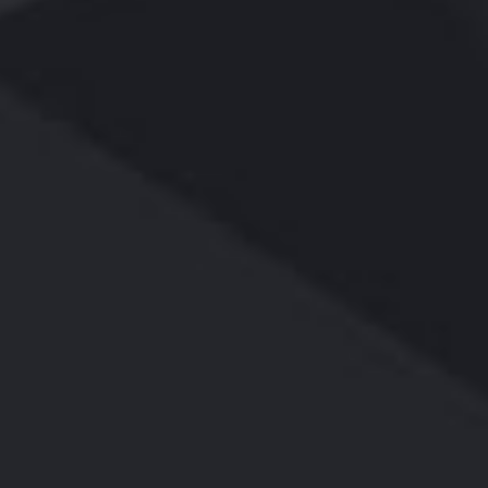
力强大。经2004年的扩建，公司现有正式员工128人，其中
大、中专以上学历41人，具有高、中级职称技术人员8人。公
司现有厂房、库房、办公及辅助设施建筑物约4000平方米，
各种设备、设施百余台，生产车间三个，固定资产约千
万。.....
查看详情
新闻动态
最新资讯