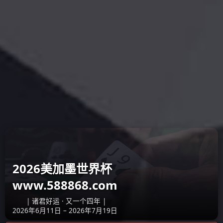
产品详情
产品咨询
产品详情
产品咨询
完美体育在线登录入口-（中
完美体育在线登录入口-（中
国）官方网站SL-3W-
国）官方网站SL-3A-330/530
510/520/820/1020
产品详情
产品咨询
产品详情
产品咨询
简易呼吸器【复苏器】系列
TF5000@医用空气压缩机