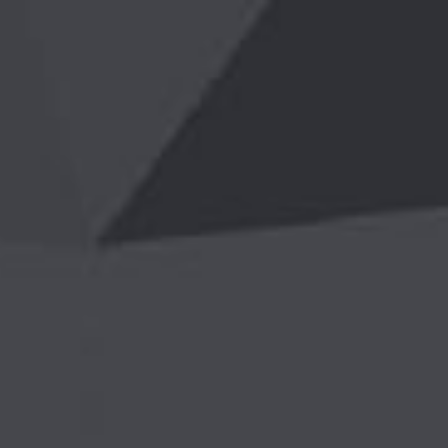
欢迎访问完美体育在线登录入口-（中国）官方网站官方网站！全国服务热
完美体育在线登录入口-（中国）官方网站
联系我们
888