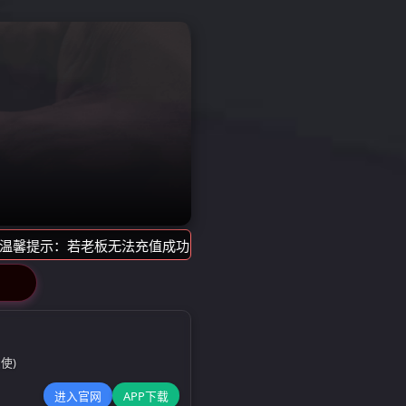
咨询
产品详情
产品咨询
医用压缩式雾化器SL-A-02
3日，注册资本300万元，公司地处北京市房山区琉璃河
制品和现代医疗电子设备的研制开发并集生产、销售和服
勇于创新的科技人才和管理人才，技术力量雄厚，经济实
中专以上学历41人，具有高、中级职称技术人员8人。公司
设施百余台，生产车间三个，固定资产约千万。.....