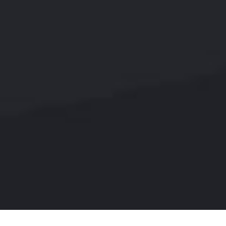
列使用视频
?
网站栏目
关于我们
产品中心
新闻动态
招商加盟
联系我们
邮箱订阅