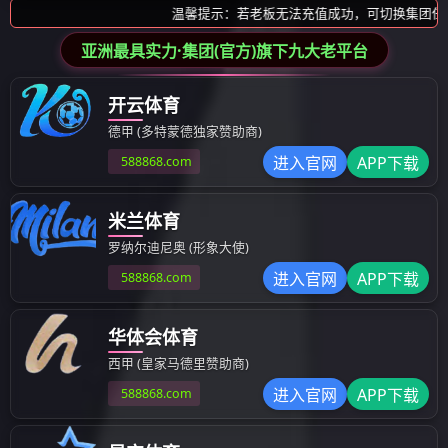
产品详情
产品咨询
产品详情
产品咨询
TF6000系列空氧混合器
医用压缩式雾化器SL-A-02
关于我们