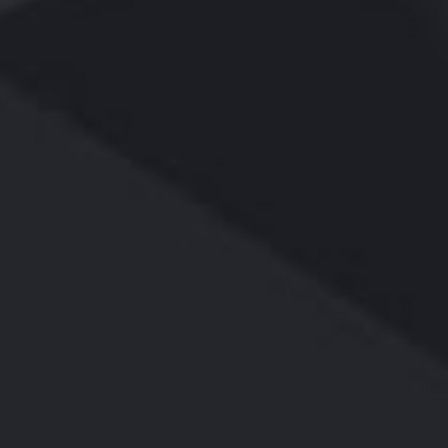
力强大。经2004年的扩建，公司现有正式员工128人，其中
大、中专以上学历41人，具有高、中级职称技术人员8人。公
司现有厂房、库房、办公及辅助设施建筑物约4000平方米，
各种设备、设施百余台，生产车间三个，固定资产约千
万。.....
查看详情
新闻动态
最新资讯