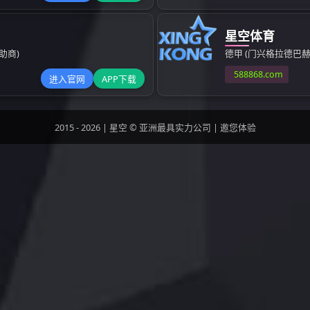
查看详情
企业文化
客户
产品
我们永远的上帝
我们征战的拳头