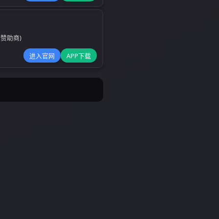
质量
我们致胜的法宝