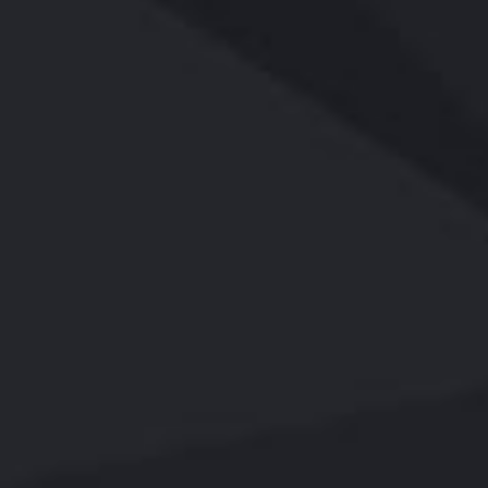
L-3W系列使用视频
列使用视频
微信公众号