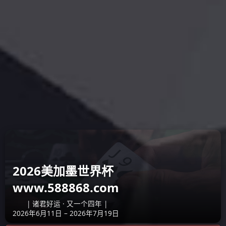
产品详情
产品咨询
产品详情
产品咨询
完美体育在线登录入口-（中
完美体育在线登录入口-（中
国）官方网站SL-3W-
国）官方网站SL-3A-330/530
510/520/820/1020
产品详情
产品咨询
产品详情
产品咨询
简易呼吸器【复苏器】系列
TF5000@医用空气压缩机