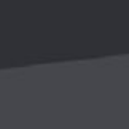
语言选择:
网站导航
Toggl
navig
888
产品分类